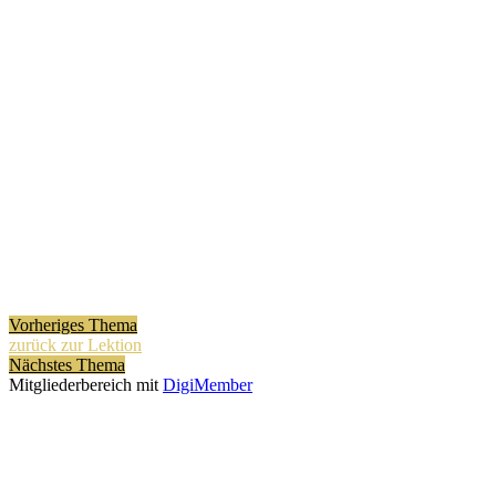
Vorheriges Thema
zurück zur Lektion
Nächstes Thema
Mitgliederbereich mit
DigiMember
Kiváncsi vagy?
Szívesen informálunk a megújuló lehetőségekről és a tanulást segitő
anyagokról.