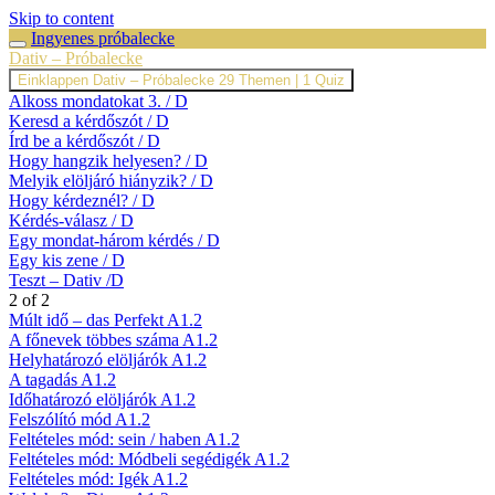
Skip to content
Ingyenes próbalecke
Dativ – Próbalecke
Einklappen
Dativ – Próbalecke
29 Themen
|
1 Quiz
Alkoss mondatokat 3. / D
Keresd a kérdőszót / D
Írd be a kérdőszót / D
Hogy hangzik helyesen? / D
Melyik elöljáró hiányzik? / D
Hogy kérdeznél? / D
Kérdés-válasz / D
Egy mondat-három kérdés / D
Egy kis zene / D
Teszt – Dativ /D
2 of 2
Múlt idő – das Perfekt A1.2
A főnevek többes száma A1.2
Helyhatározó elöljárók A1.2
A tagadás A1.2
Időhatározó elöljárók A1.2
Felszólító mód A1.2
Feltételes mód: sein / haben A1.2
Feltételes mód: Módbeli segédigék A1.2
Feltételes mód: Igék A1.2