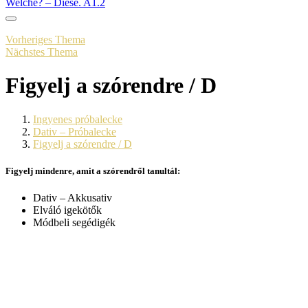
Welche? – Diese. A1.2
Vorheriges Thema
Nächstes Thema
Figyelj a szórendre / D
Ingyenes próbalecke
Dativ – Próbalecke
Figyelj a szórendre / D
Figyelj mindenre, amit a szórendről tanultál:
Dativ – Akkusativ
Elváló igekötők
Módbeli segédigék