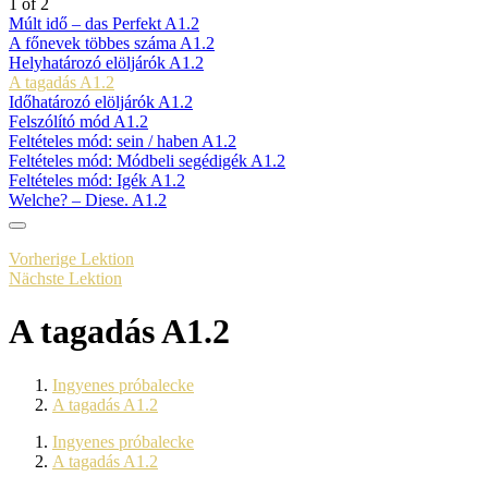
1 of 2
Múlt idő – das Perfekt A1.2
A főnevek többes száma A1.2
Helyhatározó elöljárók A1.2
A tagadás A1.2
Időhatározó elöljárók A1.2
Felszólító mód A1.2
Feltételes mód: sein / haben A1.2
Feltételes mód: Módbeli segédigék A1.2
Feltételes mód: Igék A1.2
Welche? – Diese. A1.2
Vorherige Lektion
Nächste Lektion
A tagadás A1.2
Ingyenes próbalecke
A tagadás A1.2
Ingyenes próbalecke
A tagadás A1.2