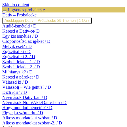
Skip to content
Ingyenes próbalecke
Dativ – Próbalecke
Ausklappen
Dativ – Próbalecke
29 Themen
|
1 Quiz
Audió-ismételd / D
Keresd a Dativ-ot/ D
Egy kis ismétlés / D
Csoportosítsd az igéket / D
Melyik eset? / D
Egészítsd ki / D
Egészítsd ki 2. / D
Szóbeli feladat 1. / D
Szóbeli feladat 2. / D
Mi hiányzik? / D
Keresd a párokat / D
Válaszd ki / D
Válaszolj – Wie geht’s? / D
Dich /dir? / D
Névmások Dativ-ban / D
Névmások Nom/Akk/Dativ-ban / D
Hogy mondod németül? / D
Figyelj a szórendre / D
Alkoss mondatokat szóban / D
Alkoss mondatokat szóban-2. / D