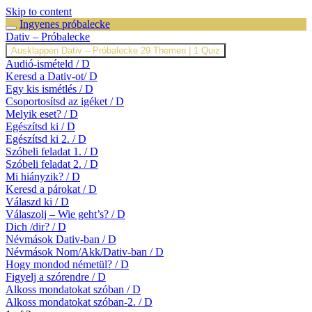
Skip to content
Ingyenes próbalecke
Dativ – Próbalecke
Ausklappen
Dativ – Próbalecke
29 Themen
|
1 Quiz
Audió-ismételd / D
Keresd a Dativ-ot/ D
Egy kis ismétlés / D
Csoportosítsd az igéket / D
Melyik eset? / D
Egészítsd ki / D
Egészítsd ki 2. / D
Szóbeli feladat 1. / D
Szóbeli feladat 2. / D
Mi hiányzik? / D
Keresd a párokat / D
Válaszd ki / D
Válaszolj – Wie geht’s? / D
Dich /dir? / D
Névmások Dativ-ban / D
Névmások Nom/Akk/Dativ-ban / D
Hogy mondod németül? / D
Figyelj a szórendre / D
Alkoss mondatokat szóban / D
Alkoss mondatokat szóban-2. / D