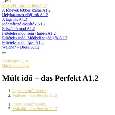
1 of 2
Múlt idő – das Perfekt A1.2
A főnevek többes száma A1.2
Helyhatározó elöljárók A1.2
A tagadás A1.2
Időhatározó elöljárók A1.2
Felszólító mód A1.2
Feltételes mód: sein / haben A1.2
Feltételes mód: Módbeli segédigék A1.2
Feltételes mód: Igék A1.2
Welche? – Diese. A1.2
Vorheriges Quiz
Nächste Lektion
Múlt idő – das Perfekt A1.2
Ingyenes próbalecke
Múlt idő – das Perfekt A1.2
Ingyenes próbalecke
Múlt idő – das Perfekt A1.2