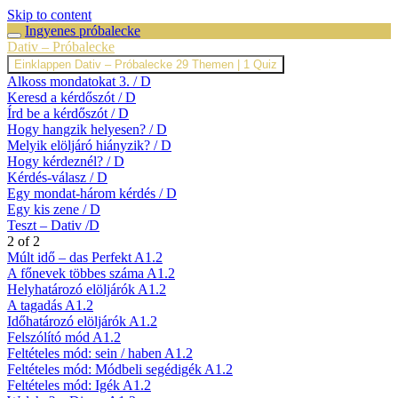
Skip to content
Ingyenes próbalecke
Dativ – Próbalecke
Einklappen
Dativ – Próbalecke
29 Themen
|
1 Quiz
Alkoss mondatokat 3. / D
Keresd a kérdőszót / D
Írd be a kérdőszót / D
Hogy hangzik helyesen? / D
Melyik elöljáró hiányzik? / D
Hogy kérdeznél? / D
Kérdés-válasz / D
Egy mondat-három kérdés / D
Egy kis zene / D
Teszt – Dativ /D
2 of 2
Múlt idő – das Perfekt A1.2
A főnevek többes száma A1.2
Helyhatározó elöljárók A1.2
A tagadás A1.2
Időhatározó elöljárók A1.2
Felszólító mód A1.2
Feltételes mód: sein / haben A1.2
Feltételes mód: Módbeli segédigék A1.2
Feltételes mód: Igék A1.2