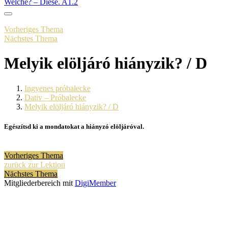
Welche? – Diese. A1.2
Vorheriges Thema
Nächstes Thema
Melyik elöljáró hiányzik? / D
Ingyenes próbalecke
Dativ – Próbalecke
Melyik elöljáró hiányzik? / D
Egészítsd ki a mondatokat a hiányzó elöljáróval.
Vorheriges Thema
zurück zur Lektion
Nächstes Thema
Mitgliederbereich mit
DigiMember
Kiváncsi vagy?
Szívesen informálunk a megújuló lehetőségekről és a tanulást segitő