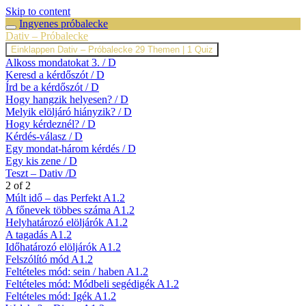
Skip to content
Ingyenes próbalecke
Dativ – Próbalecke
Einklappen
Dativ – Próbalecke
29 Themen
|
1 Quiz
Alkoss mondatokat 3. / D
Keresd a kérdőszót / D
Írd be a kérdőszót / D
Hogy hangzik helyesen? / D
Melyik elöljáró hiányzik? / D
Hogy kérdeznél? / D
Kérdés-válasz / D
Egy mondat-három kérdés / D
Egy kis zene / D
Teszt – Dativ /D
2 of 2
Múlt idő – das Perfekt A1.2
A főnevek többes száma A1.2
Helyhatározó elöljárók A1.2
A tagadás A1.2
Időhatározó elöljárók A1.2
Felszólító mód A1.2
Feltételes mód: sein / haben A1.2
Feltételes mód: Módbeli segédigék A1.2
Feltételes mód: Igék A1.2