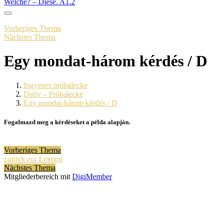
Welche? – Diese. A1.2
Vorheriges Thema
Nächstes Thema
Egy mondat-három kérdés / D
Ingyenes próbalecke
Dativ – Próbalecke
Egy mondat-három kérdés / D
Fogalmazd meg a kérdéseket a példa alapján.
Vorheriges Thema
zurück zur Lektion
Nächstes Thema
Mitgliederbereich mit
DigiMember
Kiváncsi vagy?
Szívesen informálunk a megújuló lehetőségekről és a tanulást segitő