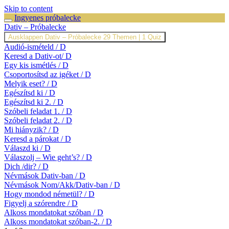
Skip to content
Ingyenes próbalecke
Dativ – Próbalecke
Ausklappen
Dativ – Próbalecke
29 Themen
|
1 Quiz
Audió-ismételd / D
Keresd a Dativ-ot/ D
Egy kis ismétlés / D
Csoportosítsd az igéket / D
Melyik eset? / D
Egészítsd ki / D
Egészítsd ki 2. / D
Szóbeli feladat 1. / D
Szóbeli feladat 2. / D
Mi hiányzik? / D
Keresd a párokat / D
Válaszd ki / D
Válaszolj – Wie geht’s? / D
Dich /dir? / D
Névmások Dativ-ban / D
Névmások Nom/Akk/Dativ-ban / D
Hogy mondod németül? / D
Figyelj a szórendre / D
Alkoss mondatokat szóban / D
Alkoss mondatokat szóban-2. / D