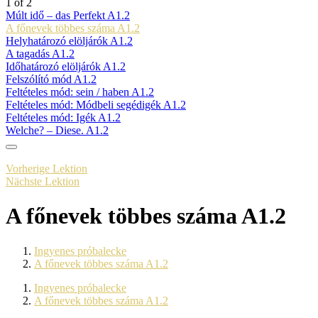
1 of 2
Múlt idő – das Perfekt A1.2
A főnevek többes száma A1.2
Helyhatározó elöljárók A1.2
A tagadás A1.2
Időhatározó elöljárók A1.2
Felszólító mód A1.2
Feltételes mód: sein / haben A1.2
Feltételes mód: Módbeli segédigék A1.2
Feltételes mód: Igék A1.2
Welche? – Diese. A1.2
Vorherige Lektion
Nächste Lektion
A főnevek többes száma A1.2
Ingyenes próbalecke
A főnevek többes száma A1.2
Ingyenes próbalecke
A főnevek többes száma A1.2