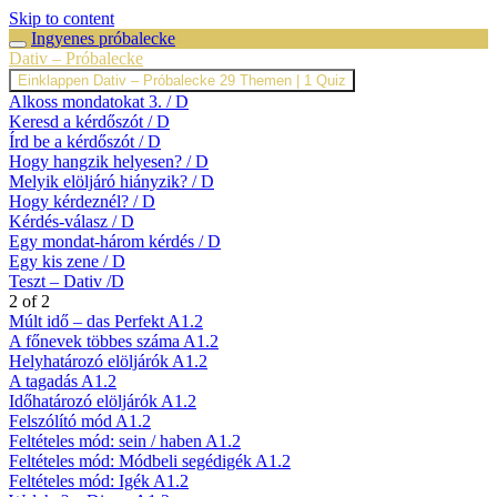
Skip to content
Ingyenes próbalecke
Dativ – Próbalecke
Einklappen
Dativ – Próbalecke
29 Themen
|
1 Quiz
Alkoss mondatokat 3. / D
Keresd a kérdőszót / D
Írd be a kérdőszót / D
Hogy hangzik helyesen? / D
Melyik elöljáró hiányzik? / D
Hogy kérdeznél? / D
Kérdés-válasz / D
Egy mondat-három kérdés / D
Egy kis zene / D
Teszt – Dativ /D
2 of 2
Múlt idő – das Perfekt A1.2
A főnevek többes száma A1.2
Helyhatározó elöljárók A1.2
A tagadás A1.2
Időhatározó elöljárók A1.2
Felszólító mód A1.2
Feltételes mód: sein / haben A1.2
Feltételes mód: Módbeli segédigék A1.2
Feltételes mód: Igék A1.2