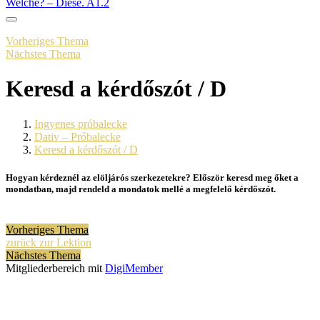
Welche? – Diese. A1.2
Vorheriges Thema
Nächstes Thema
Keresd a kérdőszót / D
Ingyenes próbalecke
Dativ – Próbalecke
Keresd a kérdőszót / D
Hogyan kérdeznél az elöljárós szerkezetekre? Először keresd meg őket a
mondatban, majd rendeld a mondatok mellé a megfelelő kérdőszót.
Vorheriges Thema
zurück zur Lektion
Nächstes Thema
Mitgliederbereich mit
DigiMember
Kiváncsi vagy?