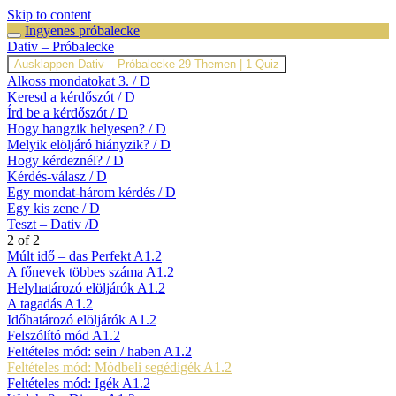
Skip to content
Ingyenes próbalecke
Dativ – Próbalecke
Ausklappen
Dativ – Próbalecke
29 Themen
|
1 Quiz
Alkoss mondatokat 3. / D
Keresd a kérdőszót / D
Írd be a kérdőszót / D
Hogy hangzik helyesen? / D
Melyik elöljáró hiányzik? / D
Hogy kérdeznél? / D
Kérdés-válasz / D
Egy mondat-három kérdés / D
Egy kis zene / D
Teszt – Dativ /D
2 of 2
Múlt idő – das Perfekt A1.2
A főnevek többes száma A1.2
Helyhatározó elöljárók A1.2
A tagadás A1.2
Időhatározó elöljárók A1.2
Felszólító mód A1.2
Feltételes mód: sein / haben A1.2
Feltételes mód: Módbeli segédigék A1.2
Feltételes mód: Igék A1.2