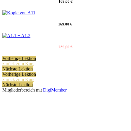
169,00 €
169,00 €
259,00 €
Vorherige Lektion
zurück zum Kurs
Nächste Lektion
Vorherige Lektion
zurück zum Kurs
Nächste Lektion
Mitgliederbereich mit
DigiMember
Kiváncsi vagy?
Szívesen informálunk a megújuló lehetőségekről és a tanulást segitő
anyagokról.
Keresztnév