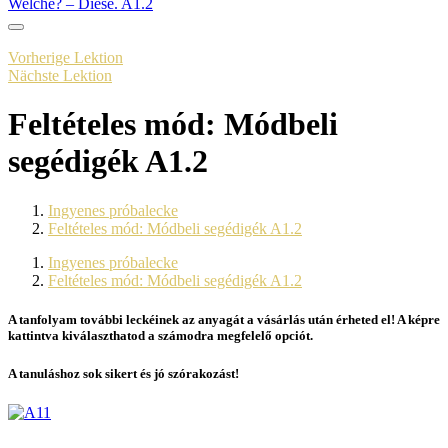
Welche? – Diese. A1.2
Vorherige Lektion
Nächste Lektion
Feltételes mód: Módbeli
segédigék A1.2
Ingyenes próbalecke
Feltételes mód: Módbeli segédigék A1.2
Ingyenes próbalecke
Feltételes mód: Módbeli segédigék A1.2
A tanfolyam további leckéinek az anyagát a vásárlás után érheted el! A képre
kattintva kiválaszthatod a számodra megfelelő opciót.
A tanuláshoz sok sikert és jó szórakozást!