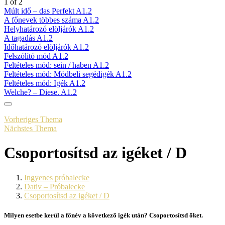
1 of 2
Múlt idő – das Perfekt A1.2
A főnevek többes száma A1.2
Helyhatározó elöljárók A1.2
A tagadás A1.2
Időhatározó elöljárók A1.2
Felszólító mód A1.2
Feltételes mód: sein / haben A1.2
Feltételes mód: Módbeli segédigék A1.2
Feltételes mód: Igék A1.2
Welche? – Diese. A1.2
Vorheriges Thema
Nächstes Thema
Csoportosítsd az igéket / D
Ingyenes próbalecke
Dativ – Próbalecke
Csoportosítsd az igéket / D
Milyen esetbe kerül a főnév a következő igék után? Csoportosítsd őket.