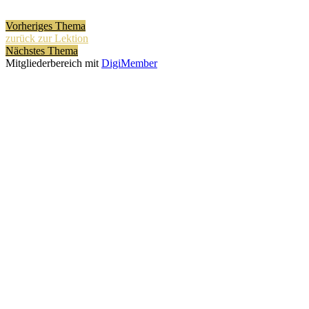
Vorheriges Thema
zurück zur Lektion
Nächstes Thema
Mitgliederbereich mit
DigiMember
Kiváncsi vagy?
Szívesen informálunk a megújuló lehetőségekről és a tanulást segitő
anyagokról.
Keresztnév
Vezetéknév
E-mail
Küldés
Kapcsolat
Vezetéknév
Keresztnév
E-mail