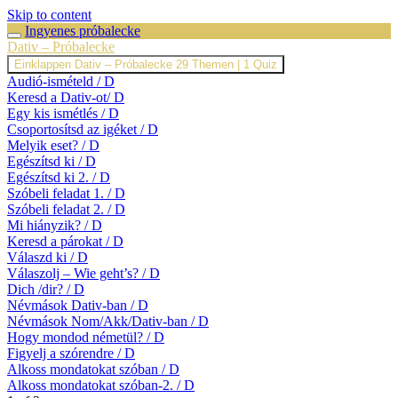
Skip to content
Ingyenes próbalecke
Dativ – Próbalecke
Einklappen
Dativ – Próbalecke
29 Themen
|
1 Quiz
Audió-ismételd / D
Keresd a Dativ-ot/ D
Egy kis ismétlés / D
Csoportosítsd az igéket / D
Melyik eset? / D
Egészítsd ki / D
Egészítsd ki 2. / D
Szóbeli feladat 1. / D
Szóbeli feladat 2. / D
Mi hiányzik? / D
Keresd a párokat / D
Válaszd ki / D
Válaszolj – Wie geht’s? / D
Dich /dir? / D
Névmások Dativ-ban / D
Névmások Nom/Akk/Dativ-ban / D
Hogy mondod németül? / D
Figyelj a szórendre / D
Alkoss mondatokat szóban / D
Alkoss mondatokat szóban-2. / D