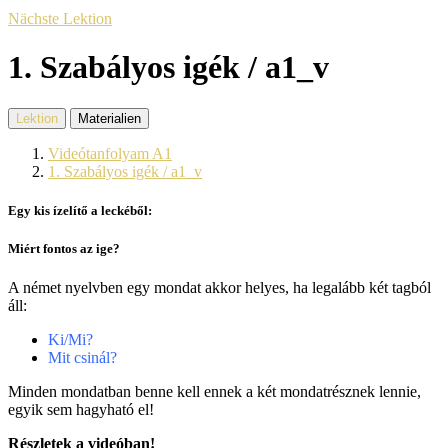
Nächste Lektion
1. Szabályos igék / a1_v
Lektion
Materialien
Videótanfolyam A1
1. Szabályos igék / a1_v
Egy kis ízelítő a leckéből:
Miért fontos az ige?
A német nyelvben egy mondat akkor helyes, ha legalább két tagból
áll:
Ki/Mi?
Mit csinál?
Minden mondatban benne kell ennek a két mondatrésznek lennie,
egyik sem hagyható el!
Részletek a videóban!