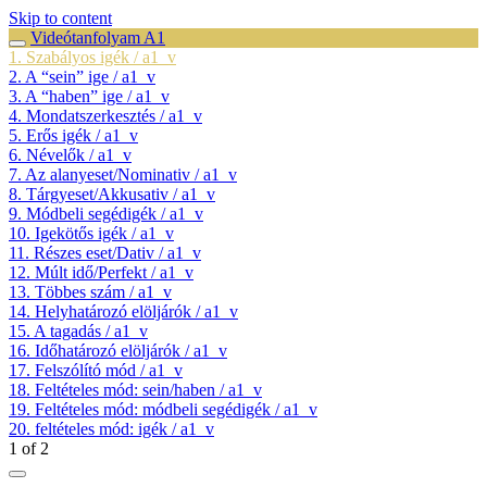
Skip to content
Videótanfolyam A1
1. Szabályos igék / a1_v
2. A “sein” ige / a1_v
3. A “haben” ige / a1_v
4. Mondatszerkesztés / a1_v
5. Erős igék / a1_v
6. Névelők / a1_v
7. Az alanyeset/Nominativ / a1_v
8. Tárgyeset/Akkusativ / a1_v
9. Módbeli segédigék / a1_v
10. Igekötős igék / a1_v
11. Részes eset/Dativ / a1_v
12. Múlt idő/Perfekt / a1_v
13. Többes szám / a1_v
14. Helyhatározó elöljárók / a1_v
15. A tagadás / a1_v
16. Időhatározó elöljárók / a1_v
17. Felszólító mód / a1_v
18. Feltételes mód: sein/haben / a1_v
19. Feltételes mód: módbeli segédigék / a1_v
20. feltételes mód: igék / a1_v
1 of 2