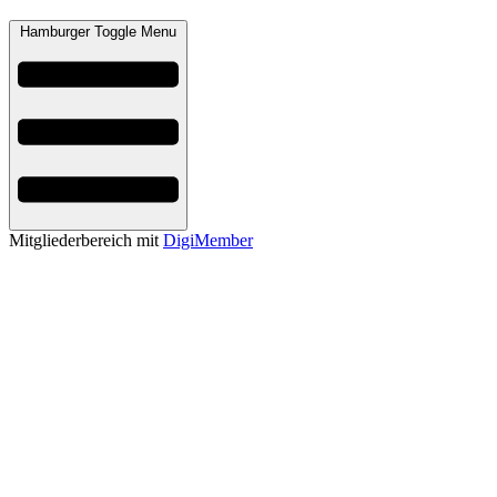
Hamburger Toggle Menu
Mitgliederbereich mit
DigiMember
Kiváncsi vagy?
Szívesen informálunk a megújuló lehetőségekről és a tanulást segitő
anyagokról.
Keresztnév
Vezetéknév
E-mail
Küldés