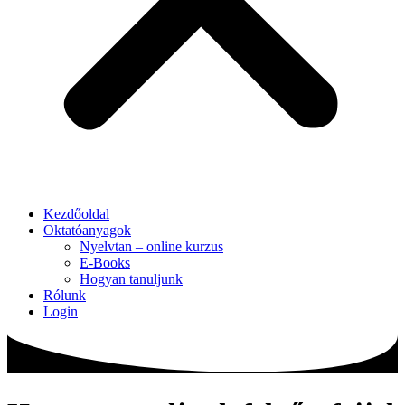
Kezdőoldal
Oktatóanyagok
Nyelvtan – online kurzus
E-Books
Hogyan tanuljunk
Rólunk
Login