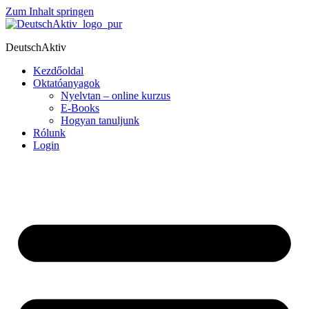
Zum Inhalt springen
DeutschAktiv
Kezdőoldal
Oktatóanyagok
Nyelvtan – online kurzus
E-Books
Hogyan tanuljunk
Rólunk
Login