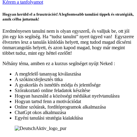
Kérem a tanfolyamot
Hogyan kerüld el a frusztrációt! A legfontosabb tanulási tippek és stratégiák,
amik célba juttatnak!
Eredményesen tanulni nem is olyan egyszerű, és valljuk be, ott jól
jön egy kis segítség. Ha “tudsz tanulni” nyert ügyed van! Egyszerre
élvezetes lesz a tanulás kínlódás helyett, meg tudod magad dícsérni
önmarcangolás helyett, és azon kapod magad, hogy már megint
többet tudsz, mint egy héttel ezelőtt!
Néhány téma, amiben ez a kurzus segítséget nyújt Neked :
A megfelelő tananyag kiválasztása
A szókincsfejlesztés titka
A gyakorlás és ismétlés módja és jelentősége
Szórakoztató online feladatok készítése
Hogyan használd a közösségi médiákat nyelvtanulásra
Hogyan tartsd fenn a motivációdat
Online szótárak, fordítóprogramok alkalmazása
ChatGpt okos alkalmazása
Egyéni tanulási stratégia kialakítása