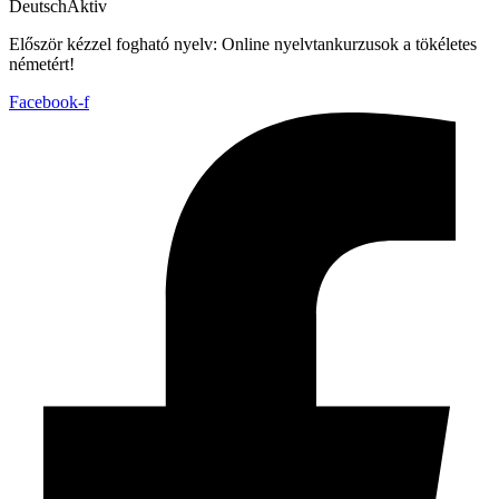
DeutschAktiv
Először kézzel fogható nyelv: Online nyelvtankurzusok a tökéletes
németért!
Facebook-f