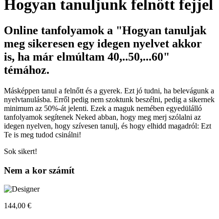
Hogyan tanuljunk felnőtt fejjel
Online tanfolyamok a "Hogyan tanuljak
meg sikeresen egy idegen nyelvet akkor
is, ha már elmúltam 40,..50,...60"
témához.
Másképpen tanul a felnőtt és a gyerek. Ezt jó tudni, ha belevágunk a
nyelvtanulásba. Erről pedig nem szoktunk beszélni, pedig a sikernek
minimum az 50%-át jelenti. Ezek a maguk nemében egyedülálló
tanfolyamok segítenek Neked abban, hogy meg merj szólalni az
idegen nyelven, hogy szívesen tanulj, és hogy elhidd magadról: Ezt
Te is meg tudod csinálni!
Sok sikert!
Nem a kor számít
144,00 €