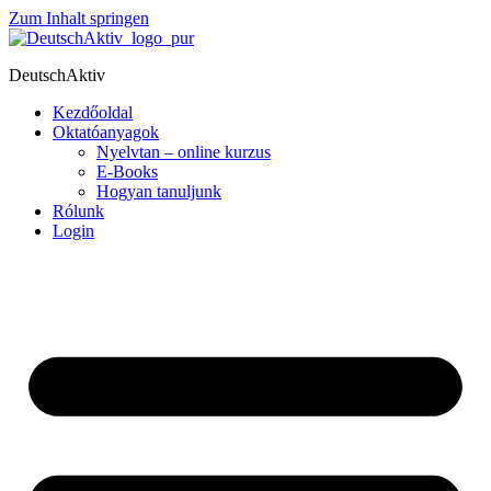
Zum Inhalt springen
DeutschAktiv
Kezdőoldal
Oktatóanyagok
Nyelvtan – online kurzus
E-Books
Hogyan tanuljunk
Rólunk
Login