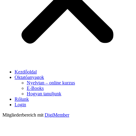
Kezdőoldal
Oktatóanyagok
Nyelvtan – online kurzus
E-Books
Hogyan tanuljunk
Rólunk
Login
Mitgliederbereich mit
DigiMember
Kiváncsi vagy?