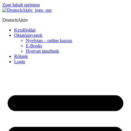
Zum Inhalt springen
DeutschAktiv
Kezdőoldal
Oktatóanyagok
Nyelvtan – online kurzus
E-Books
Hogyan tanuljunk
Rólunk
Login