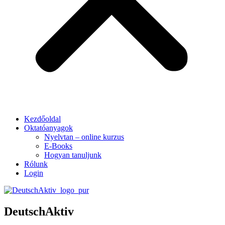
Kezdőoldal
Oktatóanyagok
Nyelvtan – online kurzus
E-Books
Hogyan tanuljunk
Rólunk
Login
DeutschAktiv