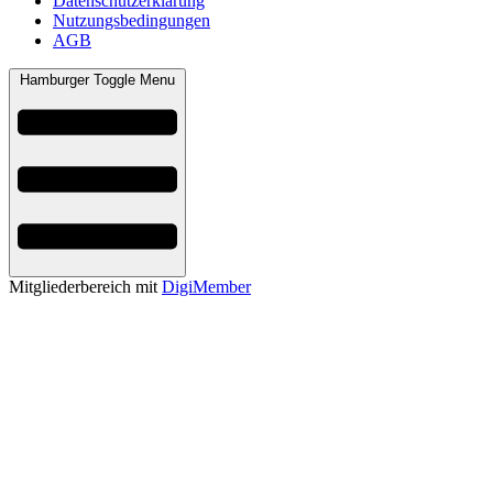
Datenschutzerklärung
Nutzungsbedingungen
AGB
Hamburger Toggle Menu
Mitgliederbereich mit
DigiMember
Kiváncsi vagy?
Szívesen informálunk a megújuló lehetőségekről és a tanulást segitő
anyagokról.
Keresztnév
Vezetéknév
E-mail